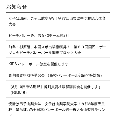
で
r
お知らせ
シ
で
ェ
ア
シ
女子は城南、男子は航空がV！第77回山梨県中学校総合体育
す
ェ
る
大会
ア
す
ビーチバレー祭、男女42チーム熱戦！
る
前島・杉原組、本国スポ出場権獲得！！第８０回国民スポー
ツ大会ビーチバレーボール関東ブロック大会
KIDS バレーボール教室を開催します
審判員資格取得講習会 （高校バレーボール部顧問等対象）
【8月10日申込期限】審判員資格取得講習会を開催します
（R8.8.16）
優勝は男子山梨大学、女子は山梨学院大学！令和8年度天皇
杯・皇后杯JVA全日本バレーボール選手権大会山梨県ラウン
ド