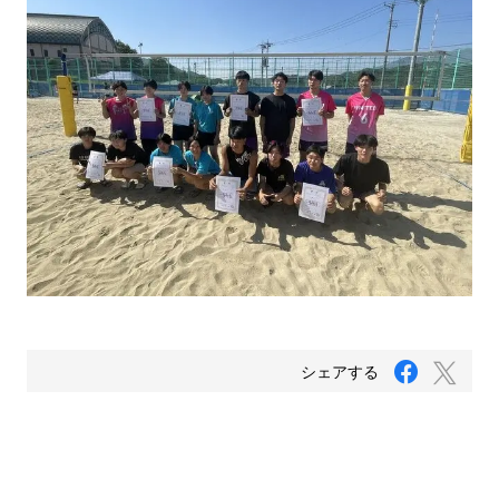
F
T
シェアする
a
w
c
i
e
b
t
o
t
o
e
k