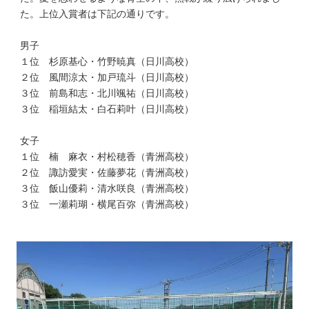
た。上位入賞者は下記の通りです。
男子
１位 杉原基心・竹野暁真（日川高校）
２位 風間涼太・加戸琉斗（日川高校）
３位 前島和志・北川颯祐（日川高校）
３位 稲垣結太・白石莉叶（日川高校）
女子
１位 楠 麻衣・村松穂香（青洲高校）
２位 諏訪愛実・佐藤夢花（青洲高校）
３位 飯山優莉・清水咲良（青洲高校）
３位 一瀬莉瑚・横尾百弥（青洲高校）